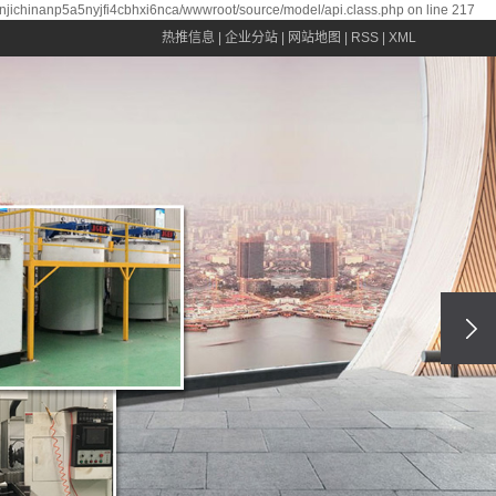
anjichinanp5a5nyjfi4cbhxi6nca/wwwroot/source/model/api.class.php on line 217
热推信息
|
企业分站
|
网站地图
|
RSS
|
XML