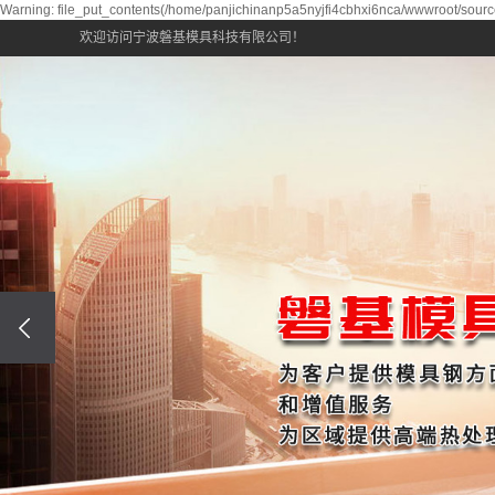
Warning: file_put_contents(/home/panjichinanp5a5nyjfi4cbhxi6nca/wwwroot/source
欢迎访问宁波磐基模具科技有限公司！