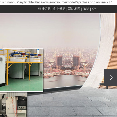
anjichinanp5a5nyjfi4cbhxi6nca/wwwroot/source/model/api.class.php on line 217
热推信息
|
企业分站
|
网站地图
|
RSS
|
XML