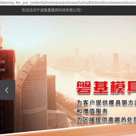
Warning: file_put_contents(/home/panjichinanp5a5nyjfi4cbhxi6nca/wwwroot/source
欢迎访问宁波磐基模具科技有限公司！